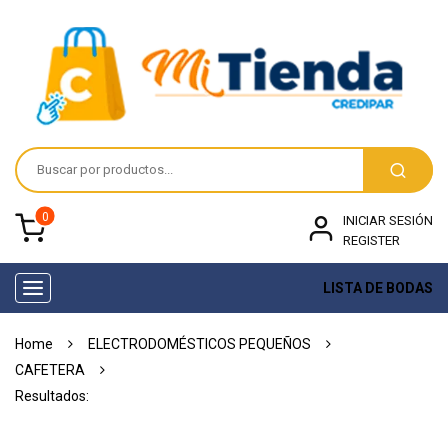
0
INICIAR SESIÓN
REGISTER
LISTA DE BODAS
Toggle
navigation
Home
ELECTRODOMÉSTICOS PEQUEÑOS
CAFETERA