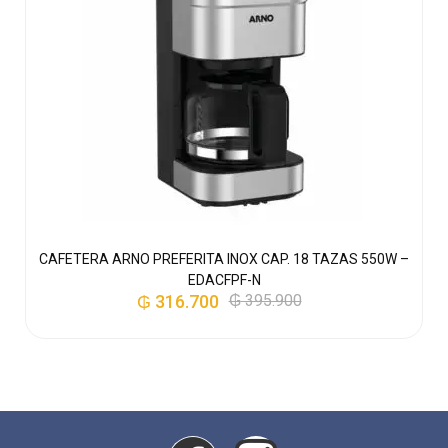
RO
CAFETERA ARNO PREFERITA INOX CAP. 18 TAZAS 550W –
EDACFPF-N
₲
316.700
₲
395.900