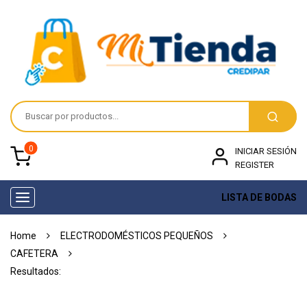
0
INICIAR SESIÓN
REGISTER
LISTA DE BODAS
Toggle
navigation
Home
ELECTRODOMÉSTICOS PEQUEÑOS
CAFETERA