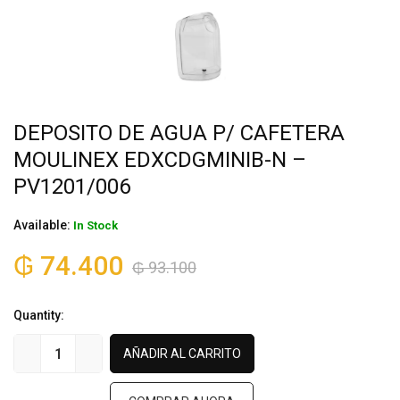
DEPOSITO DE AGUA P/ CAFETERA
MOULINEX EDXCDGMINIB-N –
PV1201/006
Available:
In Stock
₲
74.400
₲
93.100
Quantity:
AÑADIR AL CARRITO