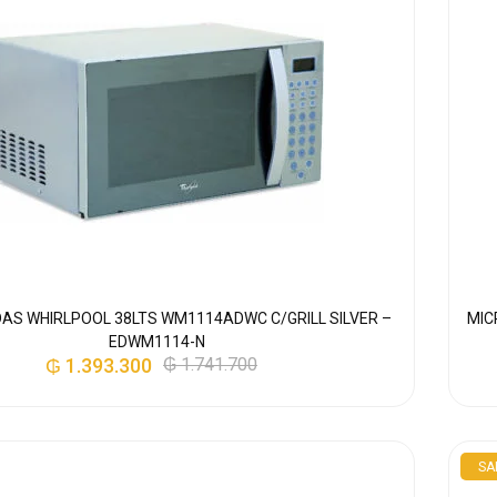
AS WHIRLPOOL 38LTS WM1114ADWC C/GRILL SILVER –
MIC
EDWM1114-N
₲
1.393.300
₲
1.741.700
SA