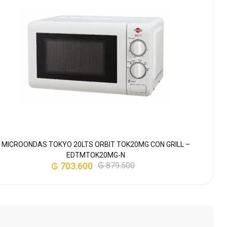
MICROONDAS TOKYO 20LTS ORBIT TOK20MG CON GRILL –
EDTMTOK20MG-N
₲
703.600
₲
879.500