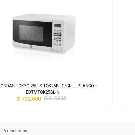
ONDAS TOKYO 25LTS TOK25BL C/GRILL BLANCO –
EDTMTOK25BL-N
₲
732.600
₲
915.800
s 6 resultados