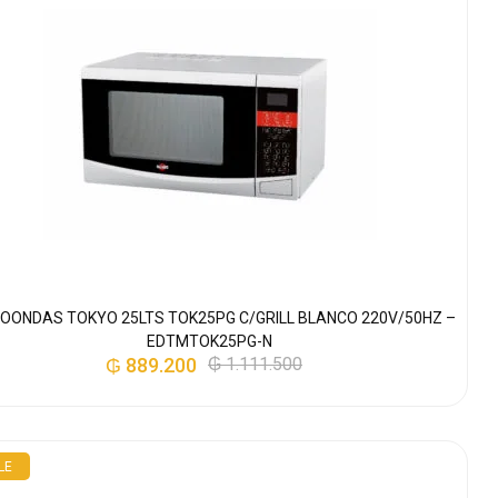
OONDAS TOKYO 25LTS TOK25PG C/GRILL BLANCO 220V/50HZ –
EDTMTOK25PG-N
₲
889.200
₲
1.111.500
LE