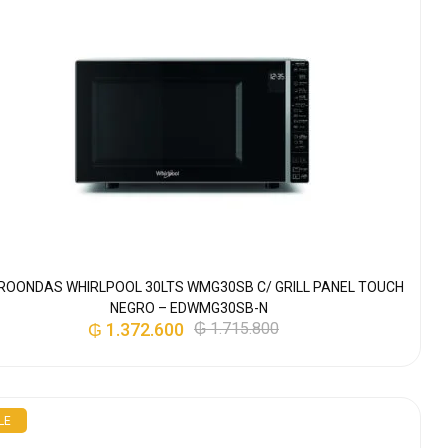
ROONDAS WHIRLPOOL 30LTS WMG30SB C/ GRILL PANEL TOUCH
NEGRO – EDWMG30SB-N
₲
1.372.600
₲
1.715.800
LE