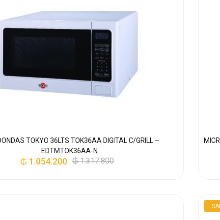
ONDAS TOKYO 36LTS TOK36AA DIGITAL C/GRILL –
MICR
EDTMTOK36AA-N
₲
1.054.200
₲
1.317.800
SA