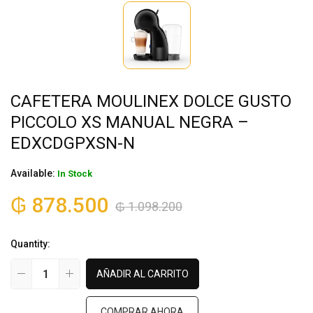
CAFETERA MOULINEX DOLCE GUSTO
PICCOLO XS MANUAL NEGRA –
EDXCDGPXSN-N
Available:
In Stock
₲
878.500
₲
1.098.200
Quantity:
AÑADIR AL CARRITO
COMPRAR AHORA