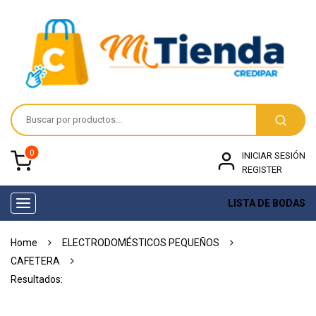
0
INICIAR SESIÓN
REGISTER
LISTA DE BODAS
Toggle
navigation
Home
ELECTRODOMÉSTICOS PEQUEÑOS
CAFETERA