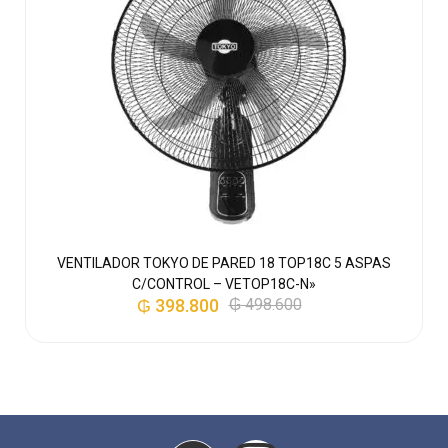
E
VENTILADOR TOKYO DE PARED 18 TOP18C 5 ASPAS
V
C/CONTROL – VETOP18C-N»
₲
398.800
₲
498.600