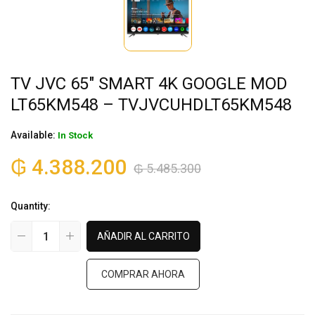
TV JVC 65″ SMART 4K GOOGLE MOD
LT65KM548 – TVJVCUHDLT65KM548
Available:
In Stock
₲
4.388.200
₲
5.485.300
Quantity:
AÑADIR AL CARRITO
COMPRAR AHORA