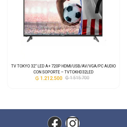
TV TOKYO 32″ LED A+ 720P HDMI/USB/AV/VGA/PC AUDIO
CON SOPORTE – TVTOKHD32LED
₲
1.212.500
₲
1.515.700