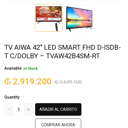
TV AIWA 42″ LED SMART FHD D-ISDB-
T C/DOLBY – TVAW42B4SM-RT
Available:
In Stock
₲
2.919.200
₲
3.649.100
Quantity:
AÑADIR AL CARRITO
COMPRAR AHORA