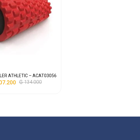
LER ATHLETIC – ACAT03056
07.200
₲
134.000