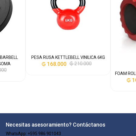
 BARBELL
PESA RUSA KETTLEBELL VINILICA 6KG
₲
168.000
₲
210.000
 GOMA
000
FOAM ROL
₲
1
Necesitas asesoramiento? Contáctanos
WhatsApp: +595 986 901043​