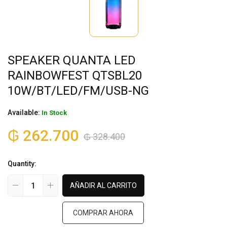
SPEAKER QUANTA LED
RAINBOWFEST QTSBL20
10W/BT/LED/FM/USB-NG
Available:
In Stock
₲
262.700
₲
328.400
Quantity:
AÑADIR AL CARRITO
COMPRAR AHORA