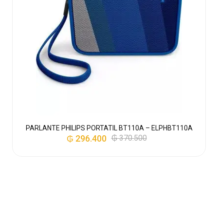
1
PARLANTE PHILIPS PORTATIL BT110A – ELPHBT110A
₲
296.400
₲
370.500