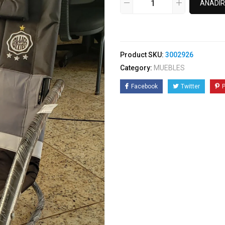
AÑADIR
Product SKU:
3002926
Category:
MUEBLES
Facebook
Twitter
P