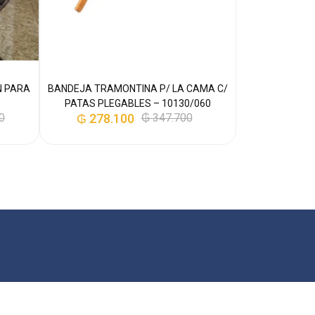
N PARA
BANDEJA TRAMONTINA P/ LA CAMA C/
CUBOX ORGA
PATAS PLEGABLES – 10130/060
PUERTA DIS IN
0
₲
278.100
₲
347.700
–
₲
148.