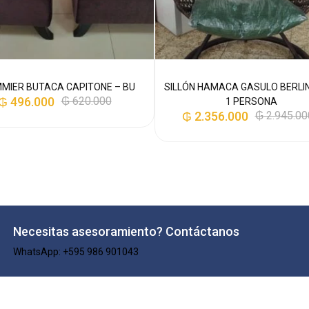
MIER BUTACA CAPITONE – BU
SILLÓN HAMACA GASULO BERLI
₲
496.000
₲
620.000
1 PERSONA
₲
2.356.000
₲
2.945.00
Necesitas asesoramiento? Contáctanos
WhatsApp: +595 986 901043​