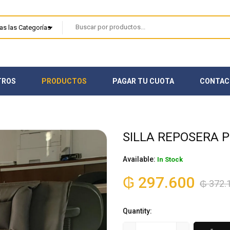
TROS
PRODUCTOS
PAGAR TU CUOTA
CONTAC
SILLA REPOSERA 
Available:
In Stock
₲
297.600
₲
372.
Quantity: