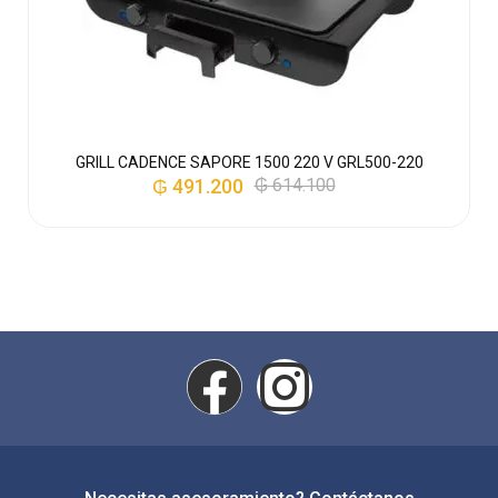
GRILL CADENCE SAPORE 1500 220 V GRL500-220
₲
491.200
₲
614.100