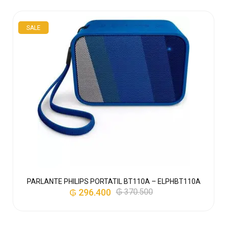
SALE
–
PARLANTE PHILIPS PORTATIL BT110A – ELPHBT110A
₲
296.400
₲
370.500