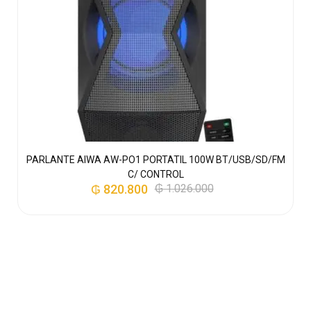
–
PARLANTE AIWA AW-PO1 PORTATIL 100W BT/USB/SD/FM
C/ CONTROL
₲
820.800
₲
1.026.000