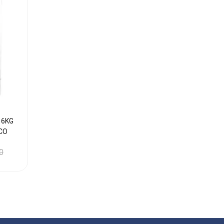
 6KG
CO
0