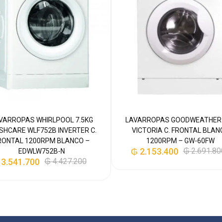
VARROPAS WHIRLPOOL 7.5KG
LAVARROPAS GOODWEATHER
SHCARE WLF752B INVERTER C.
VICTORIA C. FRONTAL BLAN
RONTAL 1200RPM BLANCO –
1200RPM – GW-60FW
₲
2.153.400
₲
2.691.80
EDWLW752B-N
3.541.700
₲
4.427.200