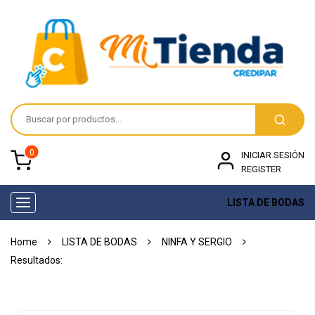
0
INICIAR SESIÓN
REGISTER
LISTA DE BODAS
Toggle
navigation
Home
LISTA DE BODAS
NINFA Y SERGIO