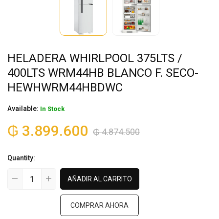
HELADERA WHIRLPOOL 375LTS /
400LTS WRM44HB BLANCO F. SECO-
HEWHWRM44HBDWC
Available:
In Stock
₲
3.899.600
₲
4.874.500
Quantity:
AÑADIR AL CARRITO
COMPRAR AHORA