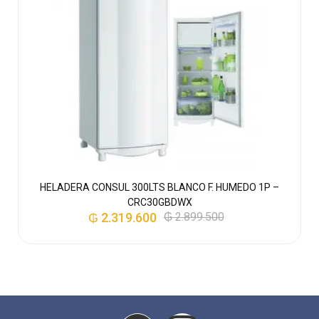
H
HELADERA CONSUL 300LTS BLANCO F. HUMEDO 1P –
CRC30GBDWX
₲
2.319.600
₲
2.899.500