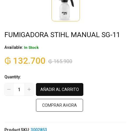
FUMIGADORA STIHL MANUAL SG-11
Available:
In Stock
₲
132.700
₲
165.900
Quantity:
AÑADIR AL CARRITO
COMPRAR AHORA
Product SKU:
3002853