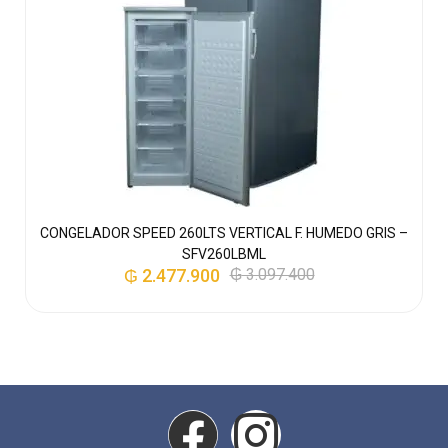
CONGELADOR SPEED 260LTS VERTICAL F. HUMEDO GRIS –
SFV260LBML
₲
2.477.900
₲
3.097.400