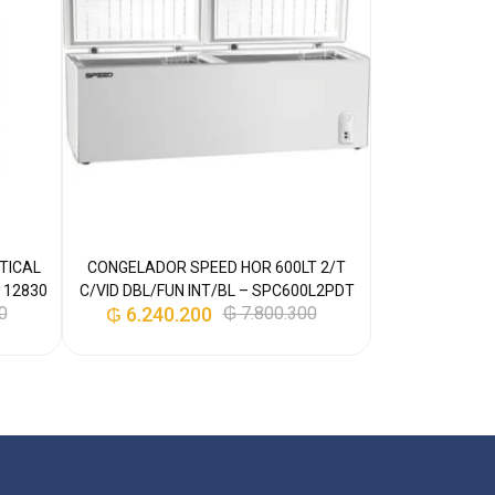
TICAL
CONGELADOR SPEED HOR 600LT 2/T
 12830
C/VID DBL/FUN INT/BL – SPC600L2PDT
0
₲
6.240.200
₲
7.800.300