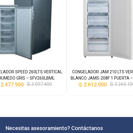
LADOR SPEED 260LTS VERTICAL
CONGELADOR JAM 210 LTS VER
 HUMEDO GRIS – SFV260LBML
BLANCO JAMS-208F 1 PUERTA –
2.477.900
₲
3.097.400
₲
2.612.000
₲
3.265.10
Necesitas asesoramiento? Contáctanos