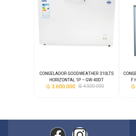
CONGELADOR GOODWEATHER 310LTS
CONGE
HORIZONTAL 1P – GW-40DT
F.
₲
3.600.000
₲
4.500.000
₲