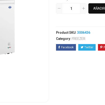
AÑADIR
Product SKU:
3006436
Category:
FREEZER
Facebook
Twitter
P