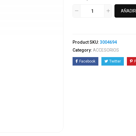
AÑADIR
Product SKU:
3004694
Category:
ACCESORIOS
Facebook
Twitter
P