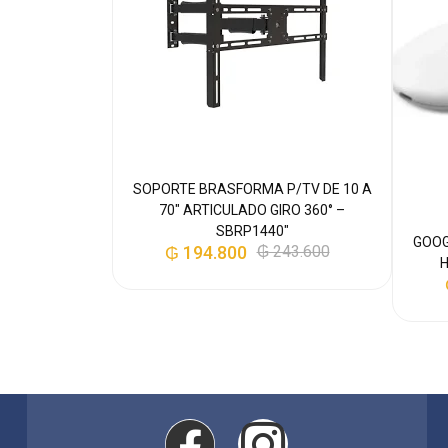
SOPORTE BRASFORMA P/TV DE 10 A
70″ ARTICULADO GIRO 360° –
SBRP1440″
B ULTRA SHIFT
GOOG
₲
194.800
₲
243.600
 PCH16203
H
4.300