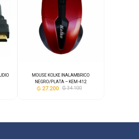
UDIO
MOUSE KOLKE INALAMBRICO
PENDRIVE SAN
NEGRO/PLATA – KEM-412
3.0 FLSH
₲
27.200
₲
34.100
₲
43.