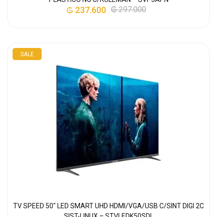
₲
237.600
₲
297.000
SALE
TV SPEED 50″ LED SMART UHD HDMI/VGA/USB C/SINT DIGI 2C
SIST-LINUX – STVLEDK50SDL