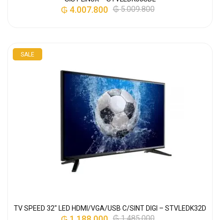
₲
4.007.800
₲
5.009.800
SALE
TV SPEED 32″ LED HDMI/VGA/USB C/SINT DIGI – STVLEDK32D
₲
1.188.000
₲
1.485.000