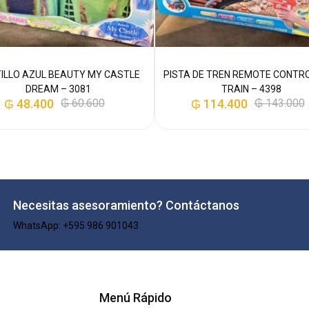
ILLO AZUL BEAUTY MY CASTLE
PISTA DE TREN REMOTE CONTRO
DREAM – 3081
TRAIN – 4398
₲
48.400
₲
60.600
₲
114.400
₲
143.000
Necesitas asesoramiento? Contáctanos
WhatsApp: +595 986 901043​
Menú Rápido