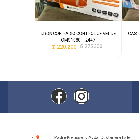
JY-9920
DRON CON RADIO CONTROL UF VERDE
CAST
2.400
OMS1080 – 2447
₲
220.200
₲
275.300
Padre Kreusser y Avda. Costanera Este