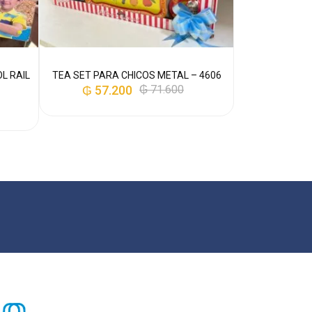
L RAIL
TEA SET PARA CHICOS METAL – 4606
₲
57.200
₲
71.600