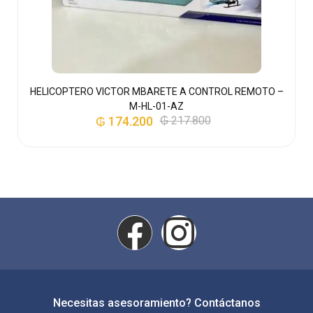
P
CE
HELICOPTERO VICTOR MBARETE A CONTROL REMOTO –
M-HL-01-AZ
₲
174.200
₲
217.800
Necesitas asesoramiento? Contáctanos