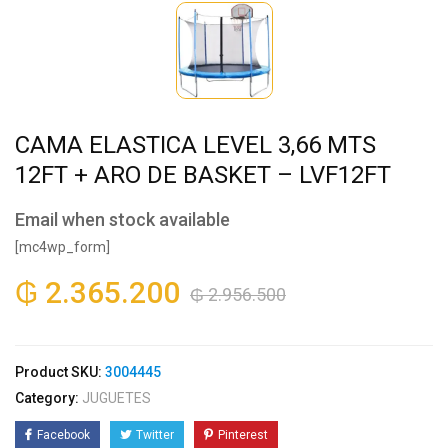
CAMA ELASTICA LEVEL 3,66 MTS
12FT + ARO DE BASKET – LVF12FT
Email when stock available
[mc4wp_form]
₲
2.365.200
₲
2.956.500
Product SKU:
3004445
Category:
JUGUETES
Facebook
Twitter
Pinterest