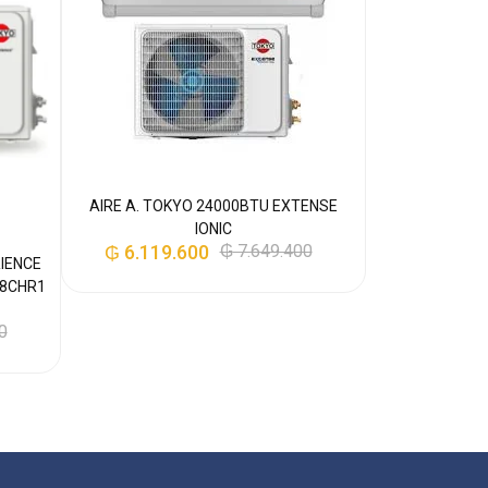
₲
3.838.
AIRE A. TOKYO 24000BTU EXTENSE
IONIC
₲
6.119.600
₲
7.649.400
RIENCE
18CHR1
0