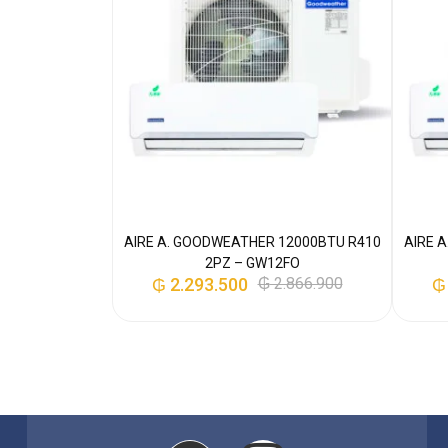
BTU 18K R410 –
I
.798.300
AIRE A. GOODWEATHER 12000BTU R410
AIRE 
2PZ – GW12FO
₲
2.293.500
₲
2.866.900
₲