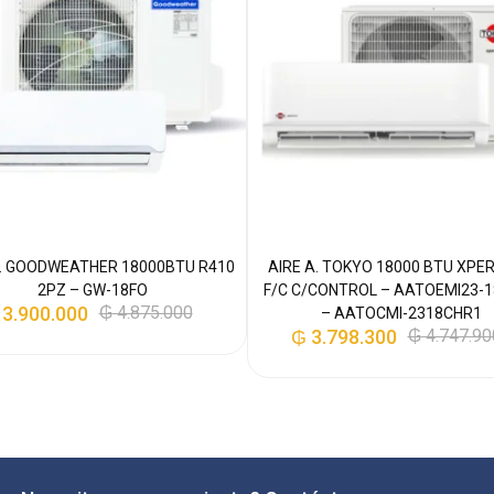
A. GOODWEATHER 18000BTU R410
AIRE A. TOKYO 18000 BTU XPE
2PZ – GW-18FO
F/C C/CONTROL – AATOEMI23-
3.900.000
₲
4.875.000
– AATOCMI-2318CHR1
₲
3.798.300
₲
4.747.90