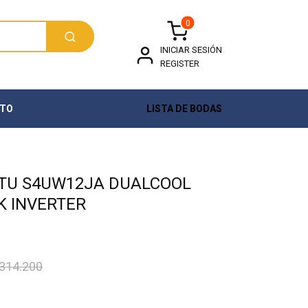
0
INICIAR SESIÓN
REGISTER
TO
LISTA DE BODAS
 BTU S4UW12JA DUALCOOL
 INVERTER
314.200